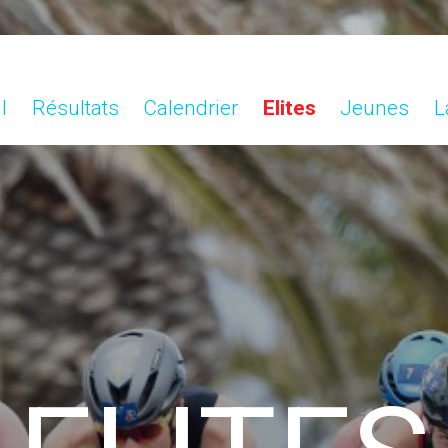
l
Résultats
Calendrier
Elites
Jeunes
L
l
Résultats
Calendrier
Elites
Jeunes
L