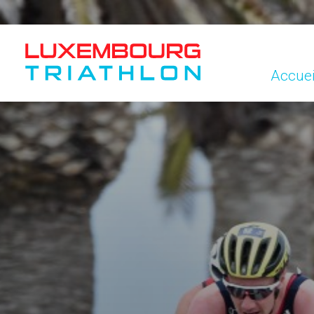
Accuei
Accuei