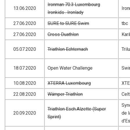
Ironman 70.3 Luxembourg
13.06.2020
Iro
Ironkids . Ironlady
27.06.2020
SURE to SURE Swim
tbc
27.06.2020
Cross Duathlon
Kar
05.07.2020
Triathlon Echternach
Tril
18.07.2020
Open Water Challenge
Swi
10.08.2020
XTERRA Luxembourg
XTE
22.08.2020
Wämper Triathlon
Celt
Synd
Triathlon Esch.Alzette (Super
20.09.2020
de l
Sprint)
d'Es