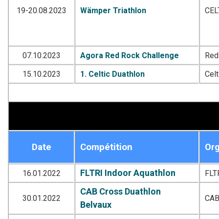
19-20.08.2023
Wämper Triathlon
CEL
07.10.2023
Agora Red Rock Challenge
Red
15.10.2023
1. Celtic Duathlon
Celt
Date
Compétition
Org
FLTRI Indoor Aquathlon
16.01.2022
FLT
CAB Cross Duathlon
30.01.2022
CA
Belvaux