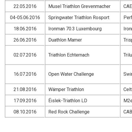
22.05.2016
Musel Triathlon Grevenmacher
CA
04-05.06.2016
Springwater Triathlon Rosport
Per
18.06.2016
Ironman 70.3 Luxembourg
Iro
26.06.2016
Duathlon Mamer
Tri
02.07.2016
Triathlon Echternach
Tril
16.07.2016
Open Water Challenge
Swi
21.08.2016
Wämper Triathlon
Celt
17.09.2016
Éislek-Triathlon LD
M2e
08.10.2016
Red Rock Challenge
CA