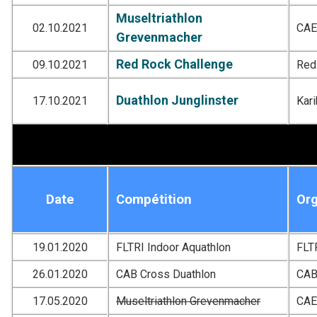
Museltriathlon
02.10.2021
CA
Grevenmacher
Red Rock Challenge
09.10.2021
Red
Duathlon Junglinster
17.10.2021
Kar
Date
Compétition
Org
19.01.2020
FLTRI Indoor Aquathlon
FLT
26.01.2020
CAB Cross Duathlon
CA
17.05.2020
Museltriathlon Grevenmacher
CA