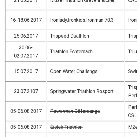
21.05.2017
Musel Triathlon Grevenmacher
CAE
16-18.06.2017
Ironlady.Ironkids.Ironman 70.3
Iro
25.06.2017
Trispeed Duathlon
Tri
30.06-
Triathlon Echternach
Tril
02.07.2017
15.07.2017
Open Water Challenge
Swi
Tri
23.07.2107
Springwater Triathlon Rosport
Per
Per
05-06.08.2017
Powerman Differdange
CSL
05-06.08.2017
Éislek Triathlon
M2e