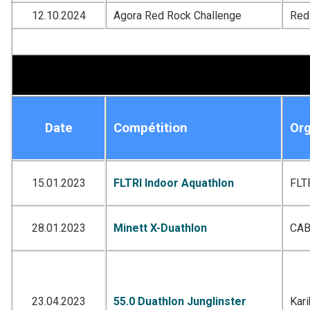
12.10.2024
Agora Red Rock Challenge
Red
Date
Compétition
Org
15.01.2023
FLTRI Indoor Aquathlon
FLT
28.01.2023
Minett X-Duathlon
CA
23.04.2023
55.0 Duathlon Junglinster
Kar