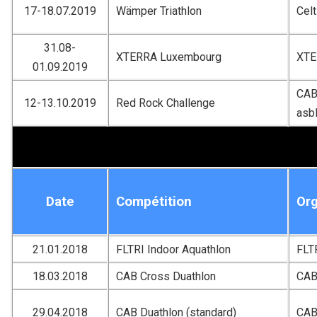
17-18.07.2019
Wämper Triathlon
Celt
31.08-
XTERRA Luxembourg
XTE
01.09.2019
CAB 
12-13.10.2019
Red Rock Challenge
asb
Date
Compétition
Org
21.01.2018
FLTRI Indoor Aquathlon
FLT
18.03.2018
CAB Cross Duathlon
CA
29.04.2018
CAB Duathlon (standard)
CA