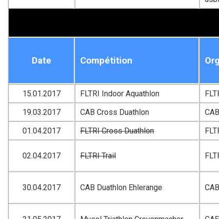
Date
Compétition
Org
15.01.2017
FLTRI Indoor Aquathlon
FLT
19.03.2017
CAB Cross Duathlon
CA
01.04.2017
FLTRI Cross Duathlon
FLT
02.04.2017
FLTRI Trail
FLT
30.04.2017
CAB Duathlon Ehlerange
CA