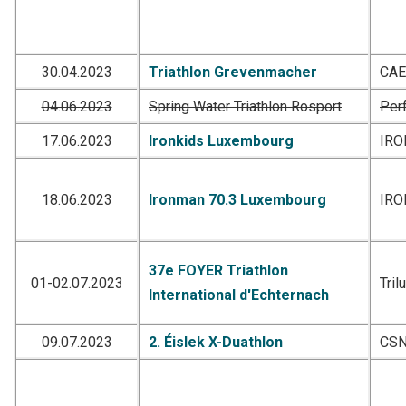
30.04.2023
Triathlon Grevenmacher
CA
04.06.2023
Spring Water Triathlon Rosport
Per
17.06.2023
Ironkids Luxembourg
IR
18.06.2023
Ironman 70.3 Luxembourg
IR
37e FOYER Triathlon
01-02.07.2023
Tril
International d'Echternach
09.07.2023
2. Éislek X-Duathlon
CSN