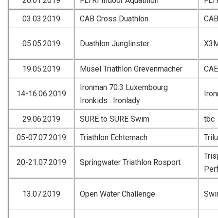
20.01.2019
FLTRI Indoor Aquathlon
FLT
03.03.2019
CAB Cross Duathlon
CA
05.05.2019
Duathlon Junglinster
X3
19.05.2019
Musel Triathlon Grevenmacher
CA
Ironman 70.3 Luxembourg
14-16.06.2019
Iro
Ironkids . Ironlady
29.06.2019
SURE to SURE Swim
tbc
05-07.07.2019
Triathlon Echternach
Tril
Tri
20-21.07.2019
Springwater Triathlon Rosport
Per
13.07.2019
Open Water Challenge
Swi