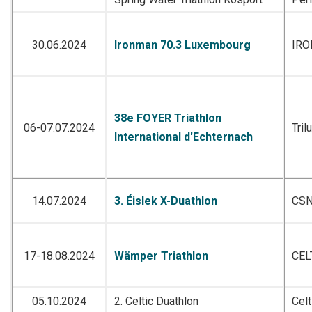
30.06.2024
Ironman 70.3 Luxembourg
IR
38e FOYER Triathlon
06-07.07.2024
Tril
International d'Echternach
14.07.2024
3. Éislek X-Duathlon
CSN
17-18.08.2024
Wämper Triathlon
CEL
05.10.2024
2. Celtic Duathlon
Celt