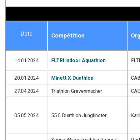
Date
Compétition
Org
14.01.2024
FLTRI Indoor Aquathlon
FLT
20.01.2024
Minett X-Duathlon
CA
27.04.2024
Triathlon Grevenmacher
CA
05.05.2024
55.0 Duathlon Junglinster
Kar
Spring Water Triathlon Rosport
Per