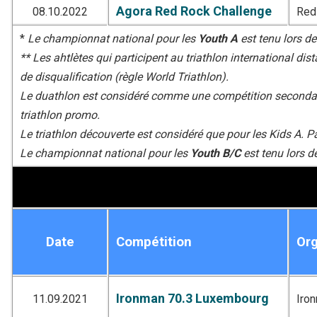
Agora Red Rock Challenge
08.10.2022
Red
*
Le championnat national pour les
Youth A
est tenu lors de
** Les ahtlètes qui participent au triathlon international 
de disqualification (règle World Triathlon).
Le duathlon est considéré comme une compétition secondaire
triathlon promo.
Le triathlon découverte est considéré que pour les Kids A. Pa
Le championnat national pour les
Youth B/C
est tenu lors d
Date
Compétition
Org
Ironman 70.3 Luxembourg
11.09.2021
Iro