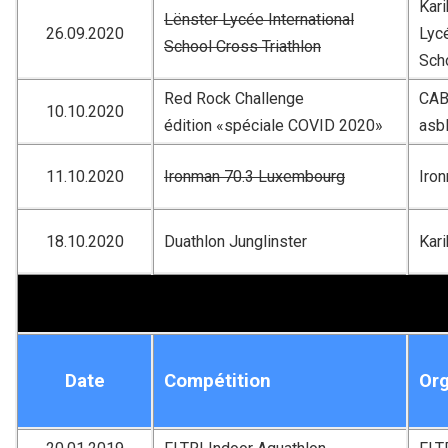
Kari
Lënster Lycée International
26.09.2020
Lycé
School Cross Triathlon
Sch
Red Rock Challenge
CAB 
10.10.2020
édition «spéciale COVID 2020»
asb
11.10.2020
Ironman 70.3 Luxembourg
Iro
18.10.2020
Duathlon Junglinster
Kar
Date
Compétition
Org