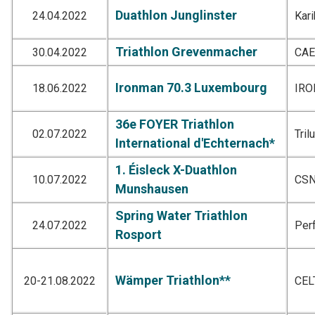
Duathlon Junglinster
24.04.2022
Kar
Triathlon Grevenmacher
30.04.2022
CA
Ironman 70.3 Luxembourg
18.06.2022
IR
36e FOYER Triathlon
02.07.2022
Tril
International d'Echternach*
1. Éisleck X-Duathlon
10.07.2022
CSN
Munshausen
Spring Water Triathlon
24.07.2022
Per
Rosport
Wämper Triathlon**
20-21.08.2022
CEL