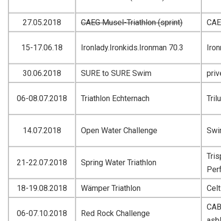
27.05.2018
CAEG Musel-Triathlon (sprint)
CA
15-17.06.18
Ironlady.Ironkids.Ironman 70.3
Iro
30.06.2018
SURE to SURE Swim
priv
06-08.07.2018
Triathlon Echternach
Tril
14.07.2018
Open Water Challenge
Swi
Tri
21-22.07.2018
Spring Water Triathlon
Per
18-19.08.2018
Wämper Triathlon
Celt
CAB 
06-07.10.2018
Red Rock Challenge
asb