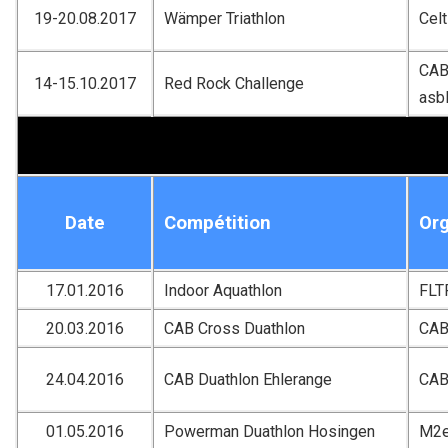
19-20.08.2017
Wämper Triathlon
Celt
CAB 
14-15.10.2017
Red Rock Challenge
asb
Date
Compétition
Org
17.01.2016
Indoor Aquathlon
FLT
20.03.2016
CAB Cross Duathlon
CA
24.04.2016
CAB Duathlon Ehlerange
CA
01.05.2016
Powerman Duathlon Hosingen
M2e