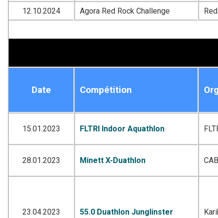
12.10.2024
Agora Red Rock Challenge
Red
Date
Compétition
Org
15.01.2023
FLTRI Indoor Aquathlon
FLT
28.01.2023
Minett X-Duathlon
CA
23.04.2023
55.0 Duathlon Junglinster
Kar