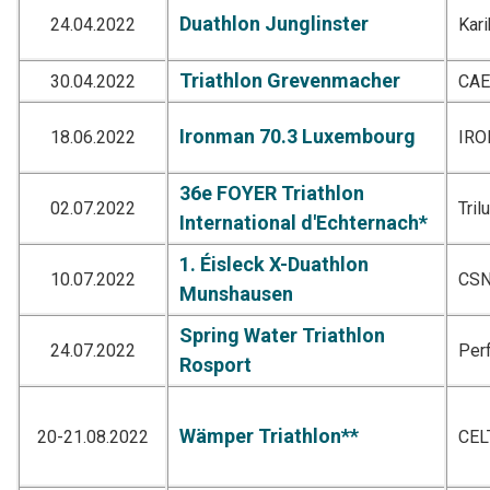
Duathlon Junglinster
24.04.2022
Kar
Triathlon Grevenmacher
30.04.2022
CA
Ironman 70.3 Luxembourg
18.06.2022
IR
36e FOYER Triathlon
02.07.2022
Tril
International d'Echternach*
1. Éisleck X-Duathlon
10.07.2022
CSN
Munshausen
Spring Water Triathlon
24.07.2022
Per
Rosport
Wämper Triathlon**
20-21.08.2022
CEL