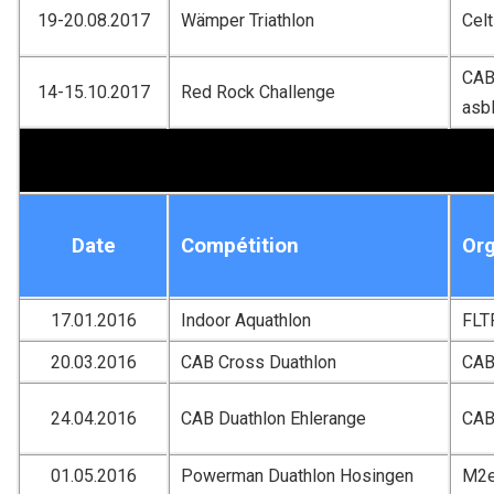
19-20.08.2017
Wämper Triathlon
Celt
CAB 
14-15.10.2017
Red Rock Challenge
asb
Date
Compétition
Org
17.01.2016
Indoor Aquathlon
FLT
20.03.2016
CAB Cross Duathlon
CA
24.04.2016
CAB Duathlon Ehlerange
CA
01.05.2016
Powerman Duathlon Hosingen
M2e