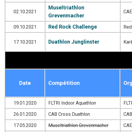
Museltriathlon
02.10.2021
CA
Grevenmacher
Red Rock Challenge
09.10.2021
Red
Duathlon Junglinster
17.10.2021
Kar
Date
Compétition
Org
19.01.2020
FLTRI Indoor Aquathlon
FLT
26.01.2020
CAB Cross Duathlon
CA
17.05.2020
Museltriathlon Grevenmacher
CA