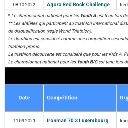
Agora Red Rock Challenge
08.10.2022
Red
*
Le championnat national pour les
Youth A
est tenu lors de
** Les ahtlètes qui participent au triathlon international 
de disqualification (règle World Triathlon).
Le duathlon est considéré comme une compétition secondaire
triathlon promo.
Le triathlon découverte est considéré que pour les Kids A. Pa
Le championnat national pour les
Youth B/C
est tenu lors d
Date
Compétition
Org
Ironman 70.3 Luxembourg
11.09.2021
Iro