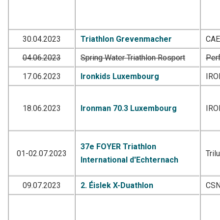
30.04.2023
Triathlon Grevenmacher
CA
04.06.2023
Spring Water Triathlon Rosport
Per
17.06.2023
Ironkids Luxembourg
IR
18.06.2023
Ironman 70.3 Luxembourg
IR
37e FOYER Triathlon
01-02.07.2023
Tril
International d'Echternach
09.07.2023
2. Éislek X-Duathlon
CSN