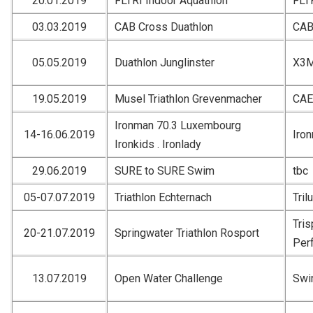
20.01.2019
FLTRI Indoor Aquathlon
FLT
03.03.2019
CAB Cross Duathlon
CA
05.05.2019
Duathlon Junglinster
X3
19.05.2019
Musel Triathlon Grevenmacher
CA
Ironman 70.3 Luxembourg
14-16.06.2019
Iro
Ironkids . Ironlady
29.06.2019
SURE to SURE Swim
tbc
05-07.07.2019
Triathlon Echternach
Tril
Tri
20-21.07.2019
Springwater Triathlon Rosport
Per
13.07.2019
Open Water Challenge
Swi