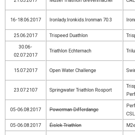
21.05.2017
Musel Triathlon Grevenmacher
CAE
16-18.06.2017
Ironlady.Ironkids.Ironman 70.3
Iro
25.06.2017
Trispeed Duathlon
Tri
30.06-
Triathlon Echternach
Tril
02.07.2017
15.07.2017
Open Water Challenge
Swi
Tri
23.07.2107
Springwater Triathlon Rosport
Per
Per
05-06.08.2017
Powerman Differdange
CSL
05-06.08.2017
Éislek Triathlon
M2e