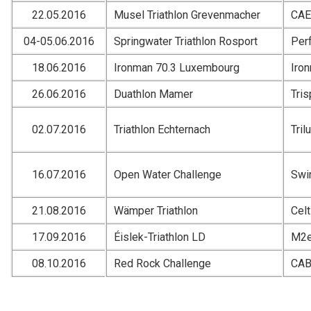
22.05.2016
Musel Triathlon Grevenmacher
CA
04-05.06.2016
Springwater Triathlon Rosport
Per
18.06.2016
Ironman 70.3 Luxembourg
Iro
26.06.2016
Duathlon Mamer
Tri
02.07.2016
Triathlon Echternach
Tril
16.07.2016
Open Water Challenge
Swi
21.08.2016
Wämper Triathlon
Celt
17.09.2016
Éislek-Triathlon LD
M2e
08.10.2016
Red Rock Challenge
CA