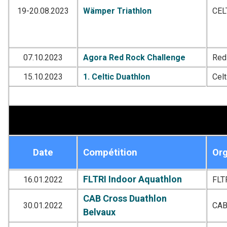
19-20.08.2023
Wämper Triathlon
CEL
07.10.2023
Agora Red Rock Challenge
Red
15.10.2023
1. Celtic Duathlon
Celt
Date
Compétition
Org
FLTRI Indoor Aquathlon
16.01.2022
FLT
CAB Cross Duathlon
30.01.2022
CA
Belvaux