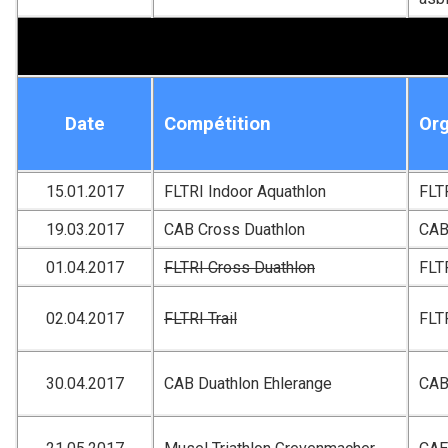
Date
Compétition
Org
15.01.2017
FLTRI Indoor Aquathlon
FLT
19.03.2017
CAB Cross Duathlon
CA
01.04.2017
FLTRI Cross Duathlon
FLT
02.04.2017
FLTRI Trail
FLT
30.04.2017
CAB Duathlon Ehlerange
CA