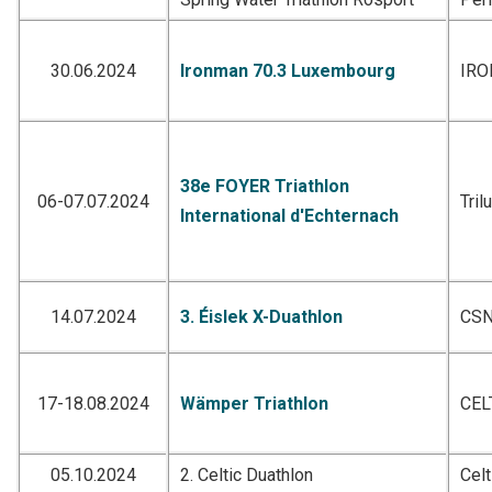
30.06.2024
Ironman 70.3 Luxembourg
IR
38e FOYER Triathlon
06-07.07.2024
Tril
International d'Echternach
14.07.2024
3. Éislek X-Duathlon
CSN
17-18.08.2024
Wämper Triathlon
CEL
05.10.2024
2. Celtic Duathlon
Celt