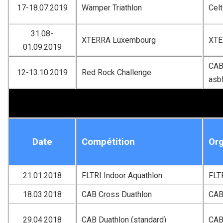
17-18.07.2019
Wämper Triathlon
Celt
31.08-
XTERRA Luxembourg
XTE
01.09.2019
CAB 
12-13.10.2019
Red Rock Challenge
asb
Date
Compétition
Org
21.01.2018
FLTRI Indoor Aquathlon
FLT
18.03.2018
CAB Cross Duathlon
CA
29.04.2018
CAB Duathlon (standard)
CA