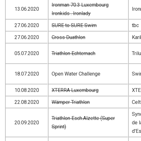
Ironman 70.3 Luxembourg
13.06.2020
Iro
Ironkids . Ironlady
27.06.2020
SURE to SURE Swim
tbc
27.06.2020
Cross Duathlon
Kar
05.07.2020
Triathlon Echternach
Tril
18.07.2020
Open Water Challenge
Swi
10.08.2020
XTERRA Luxembourg
XTE
22.08.2020
Wämper Triathlon
Celt
Synd
Triathlon Esch.Alzette (Super
20.09.2020
de l
Sprint)
d'Es