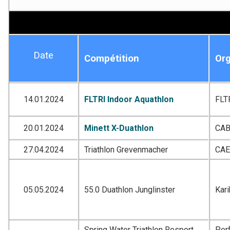
Date
Compétition
Org
14.01.2024
FLTRI Indoor Aquathlon
FLT
20.01.2024
Minett X-Duathlon
CA
27.04.2024
Triathlon Grevenmacher
CA
05.05.2024
55.0 Duathlon Junglinster
Kar
Spring Water Triathlon Rosport
Per