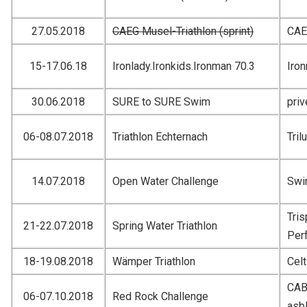
27.05.2018
CAEG Musel-Triathlon (sprint)
CA
15-17.06.18
Ironlady.Ironkids.Ironman 70.3
Iro
30.06.2018
SURE to SURE Swim
priv
06-08.07.2018
Triathlon Echternach
Tril
14.07.2018
Open Water Challenge
Swi
Tri
21-22.07.2018
Spring Water Triathlon
Per
18-19.08.2018
Wämper Triathlon
Celt
CAB 
06-07.10.2018
Red Rock Challenge
asb