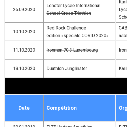
Kari
Lënster Lycée International
26.09.2020
Lycé
School Cross Triathlon
Sch
Red Rock Challenge
CAB 
10.10.2020
édition «spéciale COVID 2020»
asb
11.10.2020
Ironman 70.3 Luxembourg
Iro
18.10.2020
Duathlon Junglinster
Kar
Date
Compétition
Org